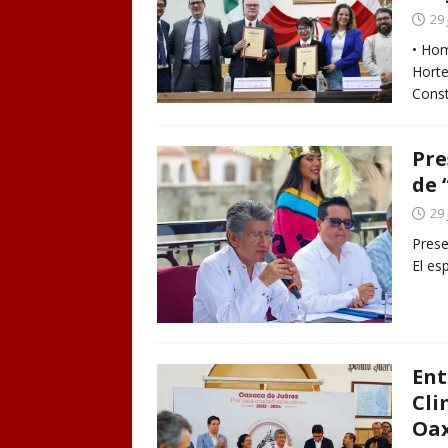
29 
• Hom
Horte
Const
Pre
de 
29 
Prese
El es
Ent
Cli
Oa