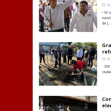
30 
• En 
nació
de
[…
Gra
ref
30 
300 á
ciuda
Con
ele