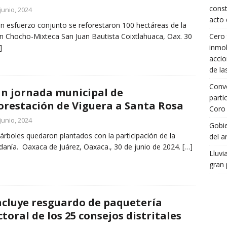
const
junio, 2024
acto 
un esfuerzo conjunto se reforestaron 100 hectáreas de la
Cero 
n Chocho-Mixteca San Juan Bautista Coixtlahuaca, Oax. 30
inmob
]
accio
de la
Convo
n jornada municipal de
parti
orestación de Viguera a Santa Rosa
Coro 
junio, 2024
Gobie
rboles quedaron plantados con la participación de la
del a
danía. Oaxaca de Juárez, Oaxaca., 30 de junio de 2024.
[…]
Lluvi
gran 
cluye resguardo de paquetería
ctoral de los 25 consejos distritales