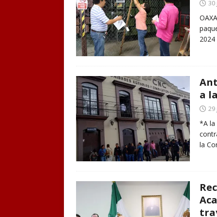
30 
OAXAC
paque
2024
Ant
a l
29 
*A la
contr
la Co
Rec
Aca
tra