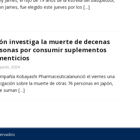
y James, el hijo de 19 años de la estrella del basquetbol,
n James, fue elegido este jueves por los
[…]
ón investiga la muerte de decenas
sonas por consumir suplementos
menticios
junio, 2024
mpañía Kobayashi Pharmaceuticalanunció el viernes una
tigación sobre la muerte de otras 76 personas en Japón,
se suman
[…]
servados