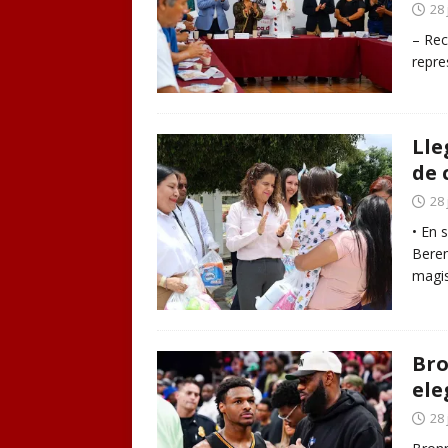
28 
– Rec
repre
Lle
de 
28 
• En 
Beren
magis
Bro
ele
28 