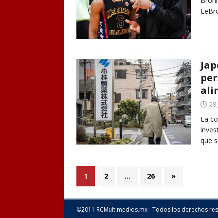
Bronn
LeBro
Jap
per
ali
28 
La co
inves
que 
1
2
…
26
»
©2011 RCMultimedios.mx - Todos los derechos re