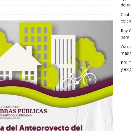
dere
Ceuta
colap
Ray 
para 
Oaxac
más f
PRI 
y exi