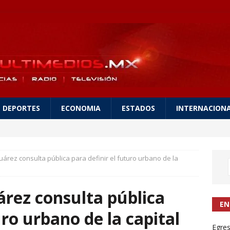
DEPORTES
ECONOMIA
ESTADOS
INTERNACION
árez consulta pública para definir el futuro urbano de la
rez consulta pública
EN
uro urbano de la capital
Egres