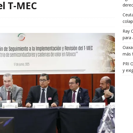
del T-MEC
dere
Ceuta
colap
Ray 
para 
Oaxac
más f
PRI 
y exi