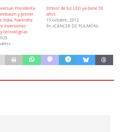
nversan Presidenta
Emisor de luz LED ya tiene 50
heinbaum y primer
años
e India, Narendra
15 octubre, 2012
re inversiones
En «CÁNCER DE PULMÓN»
s y tecnológicas
2025
pales»