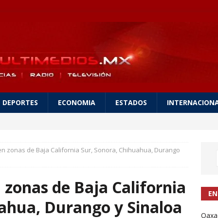
DEPORTES
ECONOMIA
ESTADOS
INTERNACION
 en zonas de Baja California Sur, Sonora, Chihuahua, Durango
 zonas de Baja California
EN
uahua, Durango y Sinaloa
Oaxac