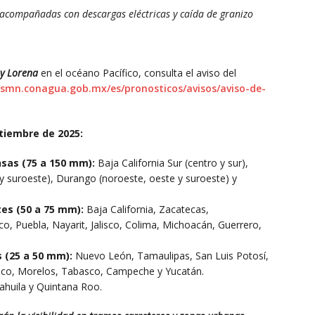
 acompañadas con descargas eléctricas y caída de granizo
y Lorena
en el océano Pacífico, consulta el aviso del
/smn.conagua.gob.mx/es/pronosticos/avisos/aviso-de-
ptiembre de 2025:
nsas (75 a 150 mm):
Baja California Sur (centro y sur),
y suroeste), Durango (noroeste, oeste y suroeste) y
tes (50 a 75 mm):
Baja California, Zacatecas,
o, Puebla, Nayarit, Jalisco, Colima, Michoacán, Guerrero,
s (25 a 50 mm):
Nuevo León, Tamaulipas, San Luis Potosí,
xico, Morelos, Tabasco, Campeche y Yucatán.
ahuila y Quintana Roo.