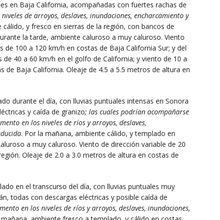
ertes en Baja California, acompañadas con fuertes rachas de
 niveles de arroyos, deslaves, inundaciones, encharcamiento y
cálido, y fresco en sierras de la región, con bancos de
 Durante la tarde, ambiente caluroso a muy caluroso. Viento
s de 100 a 120 km/h en costas de Baja California Sur; y del
de 40 a 60 km/h en el golfo de California; y viento de 10 a
de Baja California. Oleaje de 4.5 a 5.5 metros de altura en
do durante el día, con lluvias puntuales intensas en Sonora
léctricas y caída de granizo
; las cuales podrían acompañarse
emento en los niveles de ríos y arroyos, deslaves,
educida
. Por la mañana, ambiente cálido, y templado en
aluroso a muy caluroso. Viento de dirección variable de 20
egión. Oleaje de 2.0 a 3.0 metros de altura en costas de
ado en el transcurso del día, con lluvias puntuales muy
án, todas con descargas eléctricas y posible caída de
ento en los niveles de ríos y arroyos, deslaves, inundaciones,
a mañana, ambiente fresco a templado, y cálido en costas