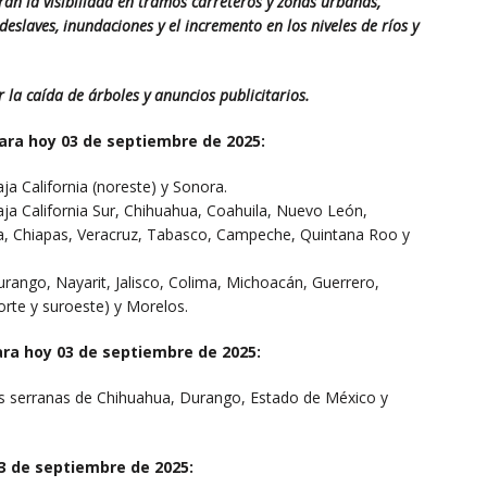
irán la visibilidad en tramos carreteros y zonas urbanas,
slaves, inundaciones y el incremento en los niveles de ríos y
 la caída de árboles y anuncios publicitarios.
ra hoy 03 de septiembre de 2025:
aja California (noreste) y Sonora.
aja California Sur, Chihuahua, Coahuila, Nuevo León,
ca, Chiapas, Veracruz, Tabasco, Campeche, Quintana Roo y
urango, Nayarit, Jalisco, Colima, Michoacán, Guerrero,
orte y suroeste) y Morelos.
ra hoy 03 de septiembre de 2025:
as serranas de Chihuahua, Durango, Estado de México y
03 de septiembre de 2025: