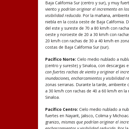
Baja California Sur (centro y sur), y muy fu
viento y
podrían originar el incremento en los
visibilidad reducida
. Por la mañana, ambiente 
niebla en la costa oeste de Baja California.
del este y sureste de 70 a 80 km/h con racha
oeste y noroeste de 20 a 30 km/h con rachas 
20 km/h con rachas de 30 a 40 km/h en zonas 
costas de Baja California Sur (sur).
Pacífico Norte:
Cielo medio nublado a nubla
(centro y sureste) y Sinaloa, con descargas e
con fuertes rachas de viento y originar el incr
inundaciones, encharcamientos y visibilidad r
zonas serranas. Durante la tarde, ambiente c
a 30 km/h con rachas de 40 a 60 km/h en la r
Sinaloa.
Pacífico Centro:
Cielo medio nublado a nubl
fuertes en Nayarit, Jalisco, Colima y Michoac
granizo,
mismas que podrían originar el increm
encharcamientos y visibilidad reducida
. Por l