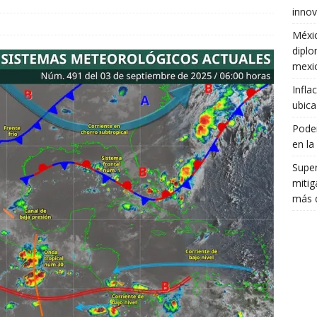
innov
Méxic
diplo
mexi
Infla
ubica
Poder
en la
Super
mitig
más d