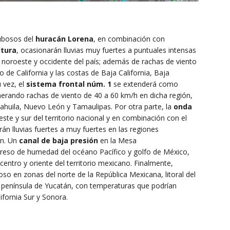
nubosos del
huracán Lorena
, en combinación con
ltura
, ocasionarán lluvias muy fuertes a puntuales intensas
noroeste y occidente del país; además de rachas de viento
o de California y las costas de Baja California, Baja
u vez, el
sistema frontal núm. 1
se extenderá como
nerando rachas de viento de 40 a 60 km/h en dicha región,
ahuila, Nuevo León y Tamaulipas. Por otra parte, la
onda
ste y sur del territorio nacional y en combinación con el
án lluvias fuertes a muy fuertes en las regiones
án. Un
canal de baja presión
en la Mesa
greso de humedad del océano Pacífico y golfo de México,
 centro y oriente del territorio mexicano. Finalmente,
so en zonas del norte de la República Mexicana, litoral del
a península de Yucatán, con temperaturas que podrían
ifornia Sur y Sonora.