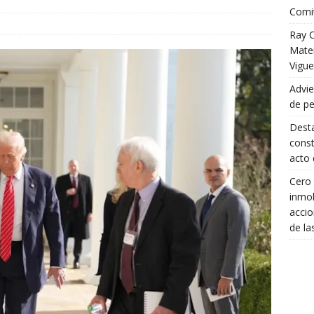
Comit
Ray C
Mater
Vigue
Advie
de pe
Desta
const
acto 
Cero 
inmob
accio
de la