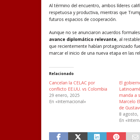
Al término del encuentro, ambos líderes cali
respetuosa y productiva, mientras que Trump 
futuros espacios de cooperación.
Aunque no se anunciaron acuerdos formales d
avance diplomático relevante
, al restab
que recientemente habían protagonizado fuer
marcar el inicio de una nueva etapa en las r
Relacionado
Cancelan la CELAC por
El gobier
conflicto EE.UU. vs Colombia
Latinoamér
29 enero, 2025
manda a s
En «Internacional»
Marcelo Eb
de Gustav
8 agosto,
En «Intern