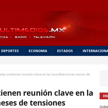
DEPORTES
ECONOMIA
ESTADOS
INTERNACION
rump sostienen reunión clave en la Casa Blanca tras meses de
ienen reunión clave en la
EN
eses de tensiones
Gobie