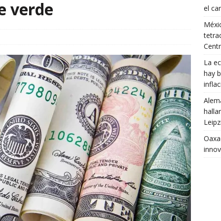
te verde
el ca
Méxic
tetra
Cent
La ec
hay b
infla
Alema
halla
Leipz
Oaxac
innov