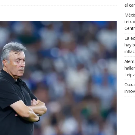
el ca
Méxic
tetra
Cent
La ec
hay b
infla
Alema
halla
Leipz
Oaxac
innov