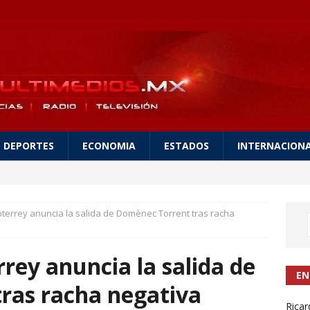
DEPORTES
ECONOMIA
ESTADOS
INTERNACION
errey anuncia la salida de Domènec Torrent tras racha
ey anuncia la salida de
EN
ras racha negativa
Ricar