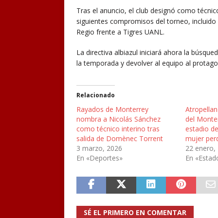
Tras el anuncio, el club designó como técnico
siguientes compromisos del torneo, incluido
Regio frente a Tigres UANL.
La directiva albiazul iniciará ahora la búsq
la temporada y devolver al equipo al protag
Relacionado
Rayados de Monterrey
Atropellan
nombra a Nicolás Sánchez
del Monter
como técnico interino tras
estadio d
salida de Domènec Torrent
mujer perd
3 marzo, 2026
22 enero,
En «Deportes»
En «Estad
SÉ EL PRIMERO EN COMENTAR