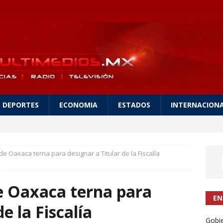
DEPORTES
ECONOMIA
ESTADOS
INTERNACION
e Oaxaca terna para designar a Titular de la Fiscalía
e Oaxaca terna para
EN
e la Fiscalía
Gobie