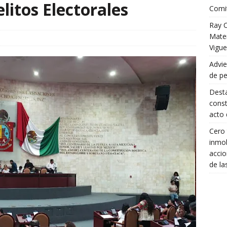
litos Electorales
Comit
Ray C
Mater
Vigue
Advie
de pe
Desta
const
acto 
Cero 
inmob
accio
de la